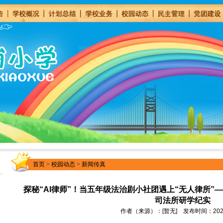
首页
>
校园动态
>
新闻传真
探秘“AI律师”！当五年级法治剧小社团遇上“无人律所
司法所研学纪实
作者（来源）：[暂无] 发布时间：2026-