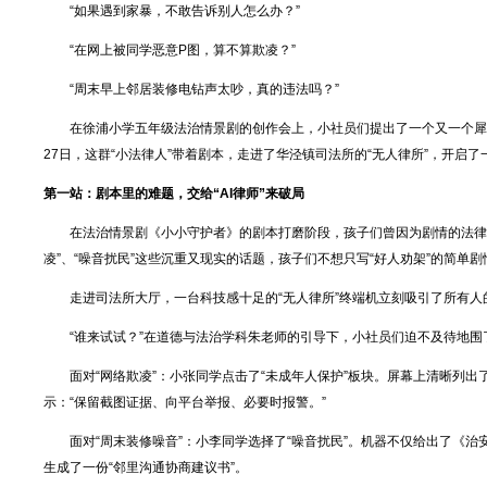
“如果遇到家暴，不敢告诉别人怎么办？”
“在网上被同学恶意P图，算不算欺凌？”
“周末早上邻居装修电钻声太吵，真的违法吗？”
在徐浦小学五年级法治情景剧的创作会上，小社员们提出了一个又一个犀
27日，这群“小法律人”带着剧本，走进了华泾镇司法所的“无人律所”，开启了一
第一站：剧本里的难题，交给“AI律师”来破局
在法治情景剧《小小守护者》的剧本打磨阶段，孩子们曾因为剧情的法律依
凌”、“噪音扰民”这些沉重又现实的话题，孩子们不想只写“好人劝架”的简单
走进司法所大厅，一台科技感十足的“无人律所”终端机立刻吸引了所有人
“谁来试试？”在道德与法治学科朱老师的引导下，小社员们迫不及待地围
面对“网络欺凌”：小张同学点击了“未成年人保护”板块。屏幕上清晰列
示：“保留截图证据、向平台举报、必要时报警。”
面对“周末装修噪音”：小李同学选择了“噪音扰民”。机器不仅给出了《
生成了一份“邻里沟通协商建议书”。