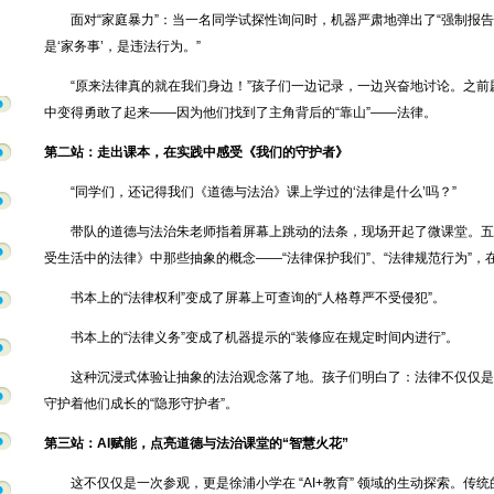
面对“家庭暴力”：当一名同学试探性询问时，机器严肃地弹出了“强制报告
是‘家务事’，是违法行为。”
“原来法律真的就在我们身边！”孩子们一边记录，一边兴奋地讨论。之前
中变得勇敢了起来——因为他们找到了主角背后的“靠山”——法律。
第二站：走出课本，在实践中感受《我们的守护者》
“同学们，还记得我们《道德与法治》课上学过的‘法律是什么’吗？”
带队的道德与法治朱老师指着屏幕上跳动的法条，现场开起了微课堂。五
受生活中的法律》中那些抽象的概念——“法律保护我们”、“法律规范行为”，
书本上的“法律权利”变成了屏幕上可查询的“人格尊严不受侵犯”。
书本上的“法律义务”变成了机器提示的“装修应在规定时间内进行”。
这种沉浸式体验让抽象的法治观念落了地。孩子们明白了：法律不仅仅是
守护着他们成长的“隐形守护者”。
第三站：AI赋能，点亮道德与法治课堂的“智慧火花”
这不仅仅是一次参观，更是徐浦小学在 “AI+教育” 领域的生动探索。