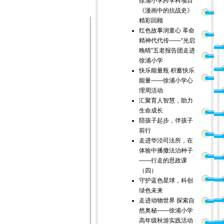
徐浦小学跨学科项目
《漫画中的抗战史》
精彩回顾
红色故事润童心 革命
精神代代传——“光启
晚晴”五老报告团走进
徐浦小学
快乐能量瓶 积蓄快乐
能量——徐浦小学心
理周活动
汇聚育人智慧，助力
生命成长
陪孩子起步，伴孩子
前行
走进华泾司法所，在
体验中播撒法治种子
——行走的思政课
（四）
守护蓝色星球，科创
绿色未来
走进动物世界 探索自
然奥秘——徐浦小学
高年级秋游实践活动