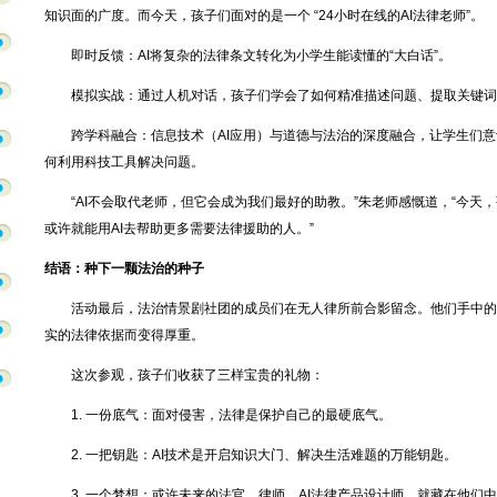
知识面的广度。而今天，孩子们面对的是一个 “24小时在线的AI法律老师”。
即时反馈：AI将复杂的法律条文转化为小学生能读懂的“大白话”。
模拟实战：通过人机对话，孩子们学会了如何精准描述问题、提取关键词
跨学科融合：信息技术（AI应用）与道德与法治的深度融合，让学生们
何利用科技工具解决问题。
“AI不会取代老师，但它会成为我们最好的助教。”朱老师感慨道，“今天
或许就能用AI去帮助更多需要法律援助的人。”
结语：种下一颗法治的种子
活动最后，法治情景剧社团的成员们在无人律所前合影留念。他们手中的
实的法律依据而变得厚重。
这次参观，孩子们收获了三样宝贵的礼物：
1. 一份底气：面对侵害，法律是保护自己的最硬底气。
2. 一把钥匙：AI技术是开启知识大门、解决生活难题的万能钥匙。
3. 一个梦想：或许未来的法官、律师、AI法律产品设计师，就藏在他们