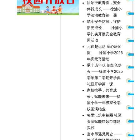
法治护航青春，安全
伴我成长 ——徐浦小
学法治教育第一课
筑牢安全防线，守护
阳光成长 —— 徐浦小
学扎实开展安全教育
周活动
元宵趣运动 童心庆团
圆 ——徐浦小学2026
年庆元宵活动
承非遗年味 传红色薪
火 ——徐浦小学2025
学年第二学期开学典
礼暨开学第一课
家校携手，共育成
长，赋能未来——徐
浦小学一年级家长学
校圆满结业
邻里汇筑幸福圈 社区
资源赋能红领巾课题
实践
当水墨遇见历史 ——